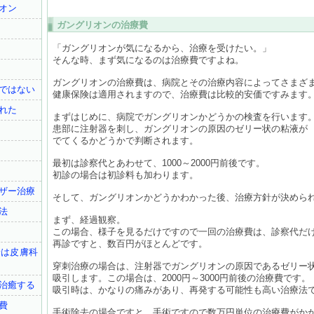
オン
ガングリオンの治療費
「ガングリオンが気になるから、治療を受けたい。」
そんな時、まず気になるのは治療費ですよね。
ガングリオンの治療費は、病院とその治療内容によってさまざ
ではない
健康保険は適用されますので、治療費は比較的安価ですみます
れた
まずはじめに、病院でガングリオンかどうかの検査を行います
患部に注射器を刺し、ガングリオンの原因のゼリー状の粘液が
でてくるかどうかで判断されます。
最初は診察代とあわせて、1000～2000円前後です。
初診の場合は初診料も加わります。
ザー治療
そして、ガングリオンかどうかわかった後、治療方針が決めら
法
まず、経過観察。
この場合、様子を見るだけですので一回の治療費は、診察代だ
再診ですと、数百円がほとんどです。
診は皮膚科
穿刺治療の場合は、注射器でガングリオンの原因であるゼリー
吸引します。この場合は、2000円～3000円前後の治療費です。
治癒する
吸引時は、かなりの痛みがあり、再発する可能性も高い治療法
費
手術除去の場合ですと、手術ですので数万円単位の治療費がか