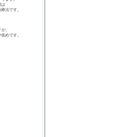
費は
治療法です。
、
すが、
や低めです。