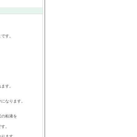
まです。
。
。
れます。
けになります。
状の粘液を
です。
かります。